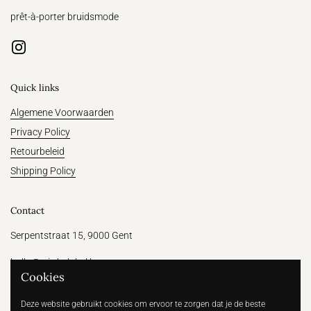
prêt-à-porter bruidsmode
Instagram
Quick links
Algemene Voorwaarden
Privacy Policy
Retourbeleid
Shipping Policy
Contact
Serpentstraat 15, 9000 Gent
hallo@witthelabel.be
Cookies
+32 456 64 31 47
Deze website gebruikt cookies om ervoor te zorgen dat je de beste