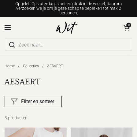
Ga naar content
Opgelet! Op zaterdag is het erg druk in de winkel, daarom
verzoeken we je om je gezelschap te beperken tot max 2
personen.
Winkelwagentje o
0
Menu openen
Home
/
Collecties
/
AESAERT
AESAERT
Filter en sorteer
3 producten