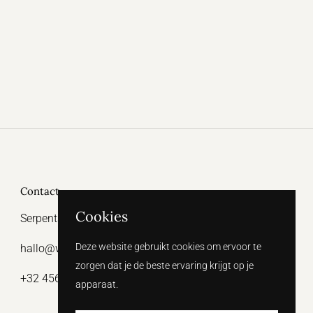
Contact
Cookies
Serpentstraat 15, 9000 Gent
Deze website gebruikt cookies om ervoor te
hallo@witthelabel.be
zorgen dat je de beste ervaring krijgt op je
+32 456 64 31 47
apparaat.