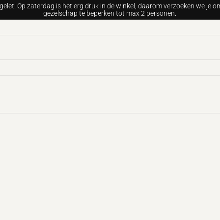
gelet! Op zaterdag is het erg druk in de winkel, daarom verzoeken we je om
gezelschap te beperken tot max 2 personen.