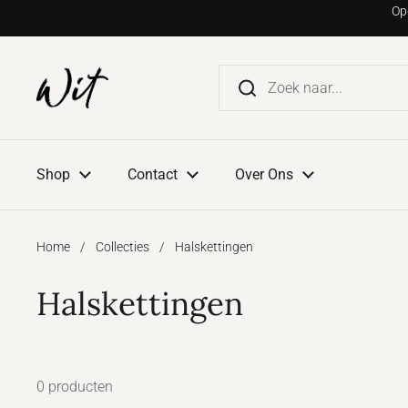
Ga naar content
Op
Shop
Contact
Over Ons
Home
/
Collecties
/
Halskettingen
Halskettingen
0 producten