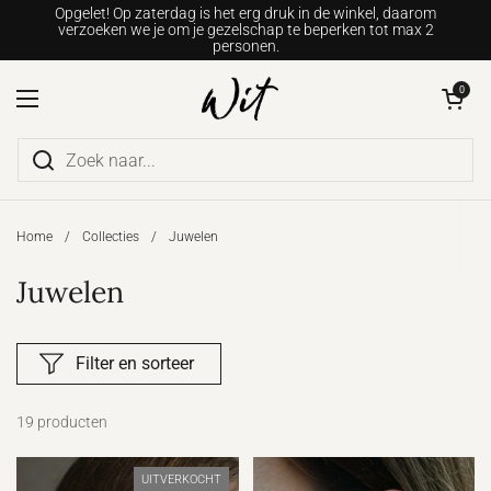
Ga naar content
Opgelet! Op zaterdag is het erg druk in de winkel, daarom
verzoeken we je om je gezelschap te beperken tot max 2
personen.
Winkelwagentje o
0
Menu openen
Home
/
Collecties
/
Juwelen
Juwelen
Filter en sorteer
19 producten
UITVERKOCHT