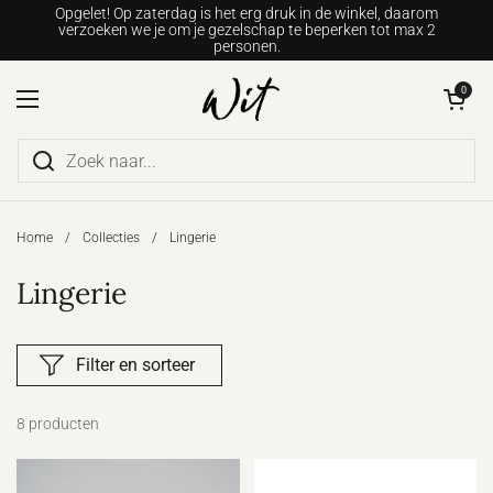
Ga naar content
Opgelet! Op zaterdag is het erg druk in de winkel, daarom
verzoeken we je om je gezelschap te beperken tot max 2
personen.
Winkelwagentje o
0
Menu openen
Home
/
Collecties
/
Lingerie
Lingerie
Filter en sorteer
8 producten