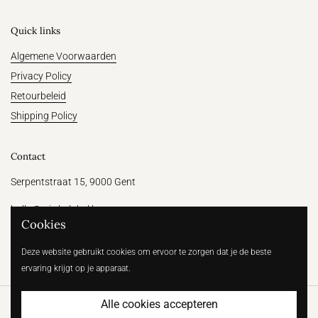
Quick links
Algemene Voorwaarden
Privacy Policy
Retourbeleid
Shipping Policy
Contact
Serpentstraat 15, 9000 Gent
hallo@witthelabel.be
Cookies
+32 456 64 31 47
Deze website gebruikt cookies om ervoor te zorgen dat je de beste
ervaring krijgt op je apparaat.
Alle cookies accepteren
Copyright © 2026
Wit | Betaalbare bruidsmode voor de moderne