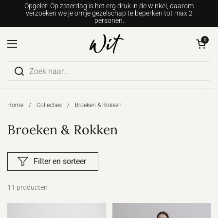
Ga naar content
Opgelet! Op zaterdag is het erg druk in de winkel, daarom
verzoeken we je om je gezelschap te beperken tot max 2
personen.
Winkelwagentje o
0
Menu openen
Home
/
Collecties
/
Broeken & Rokken
Broeken & Rokken
Filter en sorteer
11 producten