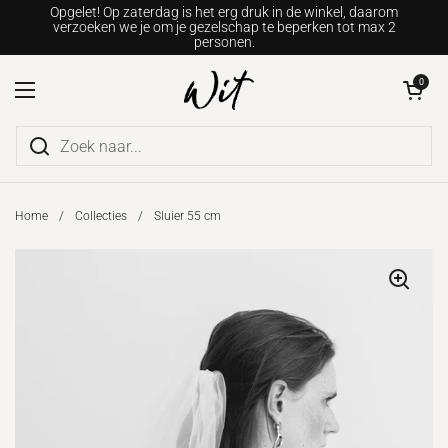
Ga naar content
Opgelet! Op zaterdag is het erg druk in de winkel, daarom
verzoeken we je om je gezelschap te beperken tot max 2
personen.
Winkelwagentje o
0
Menu openen
Home
/
Collecties
/
Sluier 55 cm