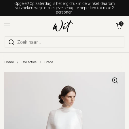
Ga naar content
Opgelet! Op zaterdag is het erg druk in de winkel, daarom
verzoeken we je om je gezelschap te beperken tot max 2
personen.
Winkelwagentje o
0
Menu openen
Home
/
Collecties
/
Grace