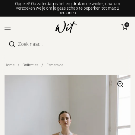
Ga naar content
Opgelet! Op zaterdag is het erg druk in de winkel, daarom
verzoeken we je om je gezelschap te beperken tot max 2
personen.
Winkelwagentje o
0
Menu openen
Home
/
Collecties
/
Esmeralda