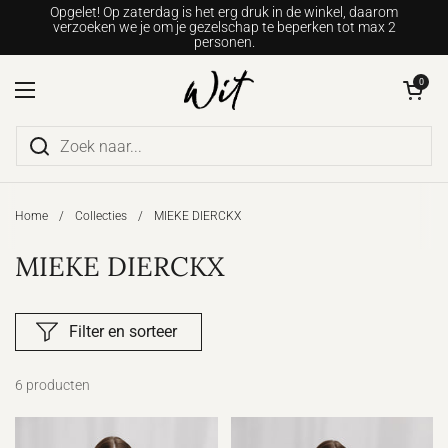
Ga naar content
Opgelet! Op zaterdag is het erg druk in de winkel, daarom
verzoeken we je om je gezelschap te beperken tot max 2
personen.
Winkelwagentje o
0
Menu openen
Home
/
Collecties
/
MIEKE DIERCKX
MIEKE DIERCKX
Filter en sorteer
6 producten