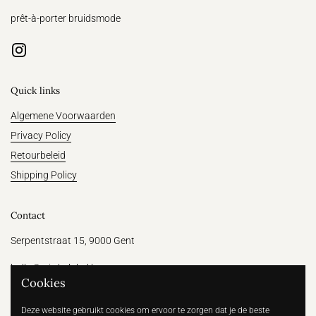
prêt-à-porter bruidsmode
Instagram
Quick links
Algemene Voorwaarden
Privacy Policy
Retourbeleid
Shipping Policy
Contact
Serpentstraat 15, 9000 Gent
hallo@witthelabel.be
Cookies
+32 456 64 31 47
Deze website gebruikt cookies om ervoor te zorgen dat je de beste