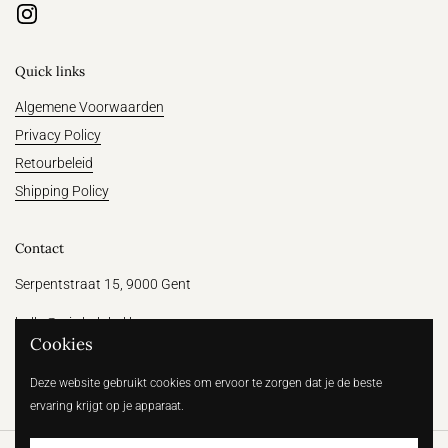
Instagram
Quick links
Algemene Voorwaarden
Privacy Policy
Retourbeleid
Shipping Policy
Contact
Serpentstraat 15, 9000 Gent
hallo@witthelabel.be
Cookies
+32 456 64 31 47
Deze website gebruikt cookies om ervoor te zorgen dat je de beste
ervaring krijgt op je apparaat.