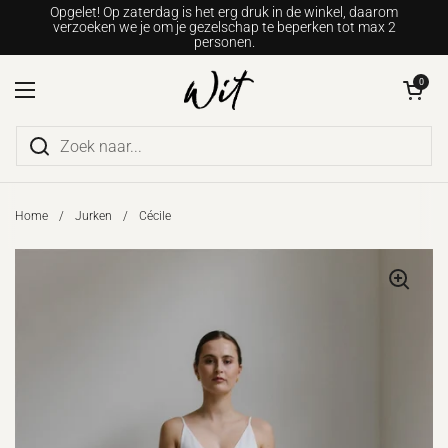
Ga naar content
Opgelet! Op zaterdag is het erg druk in de winkel, daarom
verzoeken we je om je gezelschap te beperken tot max 2
personen.
Winkelwagentje o
0
Menu openen
Home
/
Jurken
/
Cécile