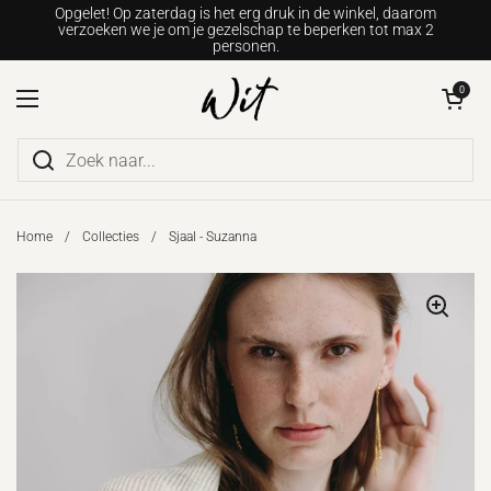
Ga naar content
Opgelet! Op zaterdag is het erg druk in de winkel, daarom
verzoeken we je om je gezelschap te beperken tot max 2
personen.
Winkelwagentje o
0
Menu openen
Home
/
Collecties
/
Sjaal - Suzanna