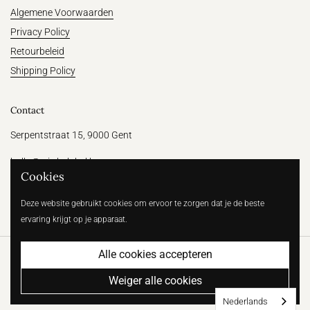
Algemene Voorwaarden
Privacy Policy
Retourbeleid
Shipping Policy
Contact
Serpentstraat 15, 9000 Gent
hallo@witthelabel.be
Cookies
+32 456 64 31 47
Deze website gebruikt cookies om ervoor te zorgen dat je de beste
ervaring krijgt op je apparaat.
Alle cookies accepteren
Copyright © 2026
Wit | Betaalbare bruidsmode voor de moderne
bruid
.
Powered by Shopify
Weiger alle cookies
Land/region
(EUR €)
Nederlands