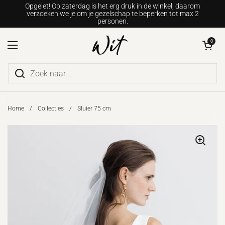
Ga naar content
Opgelet! Op zaterdag is het erg druk in de winkel, daarom
verzoeken we je om je gezelschap te beperken tot max 2
personen.
Winkelwagentje o
0
Menu openen
Home
/
Collecties
/
Sluier 75 cm