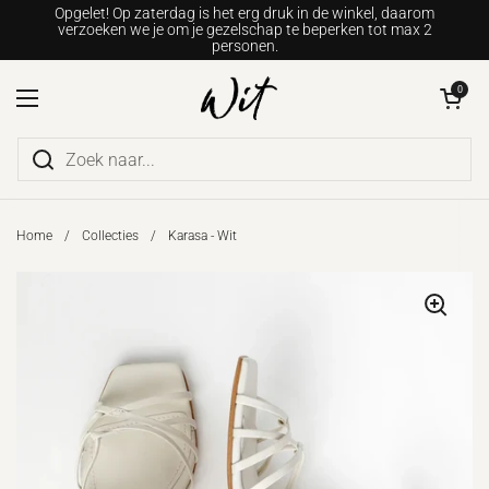
Ga naar content
Opgelet! Op zaterdag is het erg druk in de winkel, daarom
verzoeken we je om je gezelschap te beperken tot max 2
personen.
Winkelwagentje o
0
Menu openen
Home
/
Collecties
/
Karasa - Wit