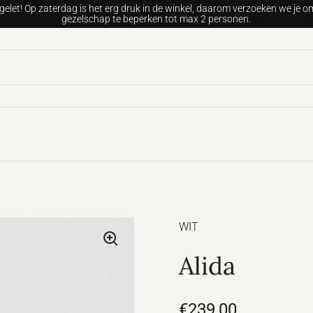
gelet! Op zaterdag is het erg druk in de winkel, daarom verzoeken we je om
gezelschap te beperken tot max 2 personen.
WIT
Alida
€239,00