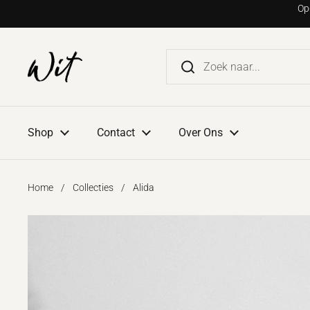
Ga naar content
Op
Shop
Contact
Over Ons
Home
/
Collecties
/
Alida